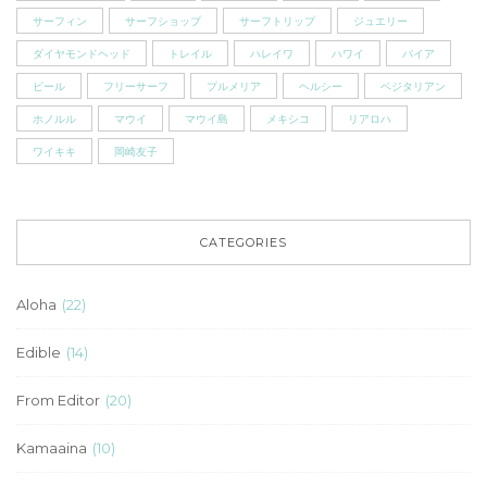
サーフィン
サーフショップ
サーフトリップ
ジュエリー
ダイヤモンドヘッド
トレイル
ハレイワ
ハワイ
パイア
ビール
フリーサーフ
プルメリア
ヘルシー
ベジタリアン
ホノルル
マウイ
マウイ島
メキシコ
リアロハ
ワイキキ
岡崎友子
CATEGORIES
Aloha
(22)
Edible
(14)
From Editor
(20)
Kamaaina
(10)