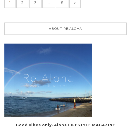
1
2
3
…
8
ABOUT RE:ALOHA
Good vibes only. Aloha LIFESTYLE MAGAZINE