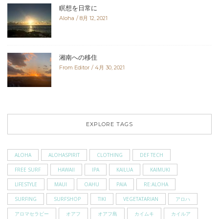
瞑想を日常に
Aloha
8月 12, 2021
湘南への移住
From Editor
4月 30, 2021
EXPLORE TAGS
ALOHA
ALOHASPIRIT
CLOTHING
DEF TECH
FREE SURF
HAWAII
IPA
KAILUA
KAIMUKI
LIFESTYLE
MAUI
OAHU
PAIA
RE:ALOHA
SURFING
SURFSHOP
TIKI
VEGETATARIAN
アロハ
アロマセラピー
オアフ
オアフ島
カイムキ
カイルア