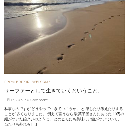
,
FROM EDITOR
WELCOME
サーファーとして生きていくということ。
11月 17, 2019
0 Comment
私事なのですが どうやって生きていこうか。 と 感じたり考えたりする
ことが 多くなりました。 例えて言うなら 駄菓子屋さんにあった 10円の
紐がついた飴クジのように、 どのヒモにも美味しい飴がついていて、
当たりも外れも […]