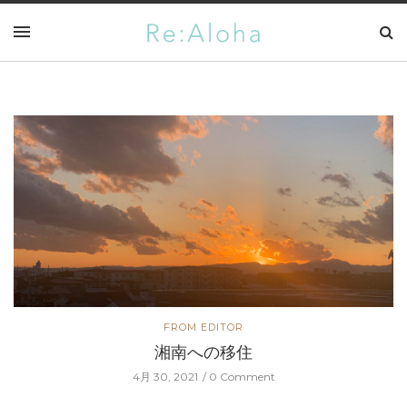
ITOR
ALOHA
の移住
SEE YOU
 Comment
3月 31, 2021
0 Com