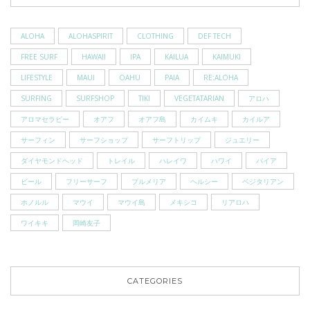
ALOHA
ALOHASPIRIT
CLOTHING
DEF TECH
FREE SURF
HAWAII
IPA
KAILUA
KAIMUKI
LIFESTYLE
MAUI
OAHU
PAIA
RE:ALOHA
SURFING
SURFSHOP
TIKI
VEGETATARIAN
アロハ
アロマセラピー
オアフ
オアフ島
カイムキ
カイルア
サーフィン
サーフショップ
サーフトリップ
ジュエリー
ダイヤモンドヘッド
トレイル
ハレイワ
ハワイ
パイア
ビール
フリーサーフ
プルメリア
ヘルシー
ベジタリアン
ホノルル
マウイ
マウイ島
メキシコ
リアロハ
ワイキキ
岡崎友子
CATEGORIES