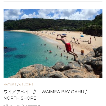
,
NATURE
WELCOME
ワイメアベイ // WAIMEA BAY OAHU /
NORTH SHORE
8月 28, 2017
0 Comment