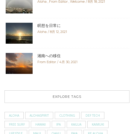
Aloha
,
From Editor
,
Welcome
8月 18, 2021
瞑想を日常に
Aloha
8月 12, 2021
湘南への移住
From Editor
4月 30, 2021
EXPLORE TAGS
ALOHA
ALOHASPIRIT
CLOTHING
DEF TECH
FREE SURF
HAWAII
IPA
KAILUA
KAIMUKI
LIFESTYLE
MAUI
OAHU
PAIA
RE:ALOHA