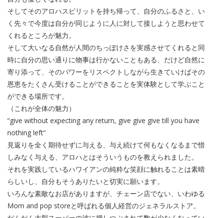
そしてそのアロハスピリットを持ち帰って、自分のふるさと、い
く先々で今度は自分が同じように人に対して接しようと思わせて
くれるところが魅力。
そして大いなる自然が人間のちっぽけさを実感させてくれると同
時に自分の思い通りに物事は行かないこともある、だけど自然に
寄り添って、そのパワーをリスペクトしながら生きていけばその
恩恵をたくさん受けることができることを実体験として学ぶこと
ができる場所です。
（これが全体の魅力）
“give without expecting any return, give give give till you have
nothing left”
見返りを全く期待せずに与える、与え続けて何もなくなるまで惜
しみなく与える、アロハとはそういうものを教えられました。
それを実践しているハワイアンの純粋な笑顔に触れることは素晴
らしいし、自分もそうありたいと切実に願います。
いろんな素敵なお店がありますが、チェーン店でない、いわゆる
Mom and pop storeと呼ばれる個人経営のジェネラルストア。
だんだん大型スーパーの波に押しつぶされて数が少なくなってい