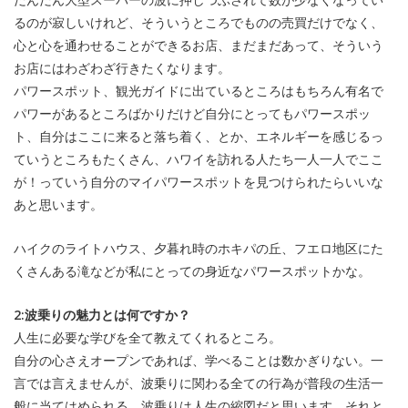
るのが寂しいけれど、そういうところでものの売買だけでなく、
心と心を通わせることができるお店、まだまだあって、そういう
お店にはわざわざ行きたくなります。
パワースポット、観光ガイドに出ているところはもちろん有名で
パワーがあるところばかりだけど自分にとってもパワースポッ
ト、自分はここに来ると落ち着く、とか、エネルギーを感じるっ
ていうところもたくさん、ハワイを訪れる人たち一人一人でここ
が！っていう自分のマイパワースポットを見つけられたらいいな
あと思います。
ハイクのライトハウス、夕暮れ時のホキパの丘、フエロ地区にた
くさんある滝などが私にとっての身近なパワースポットかな。
2:波乗りの魅力とは何ですか？
人生に必要な学びを全て教えてくれるところ。
自分の心さえオープンであれば、学べることは数かぎりない。一
言では言えませんが、波乗りに関わる全ての行為が普段の生活一
般に当てはめられる、波乗りは人生の縮図だと思います。それと