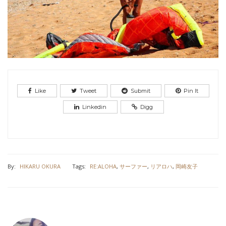
Like
Tweet
Submit
Pin It
Linkedin
Digg
By:
HIKARU OKURA
Tags:
RE:ALOHA
,
サーファー
,
リアロハ
,
岡崎友子