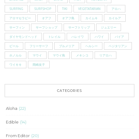
SURFING
SURFSHOP
TIKI
VEGETATARIAN
アロハ
アロマセラピー
オアフ
オアフ島
カイムキ
カイルア
サーフィン
サーフショップ
サーフトリップ
ジュエリー
ダイヤモンドヘッド
トレイル
ハレイワ
ハワイ
パイア
ビール
フリーサーフ
プルメリア
ヘルシー
ベジタリアン
ホノルル
マウイ
マウイ島
メキシコ
リアロハ
ワイキキ
岡崎友子
CATEGORIES
Aloha
(22)
Edible
(14)
From Editor
(20)