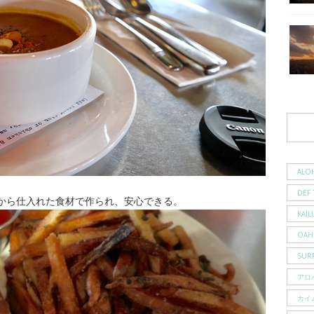
ALO
DEF 
から仕入れた食材で作られ、安心できる。
KAIL
OAH
SUR
アロ
カイ