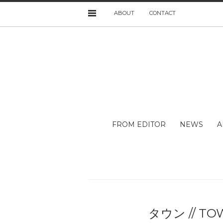
ABOUT
CONTACT
FROM EDITOR
NEWS
A
タウン // TO