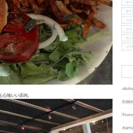
サー
ダイ
ハワ
プル
ホノ
リア
Aloh
も心地いい店内。
Edibl
From
Kama