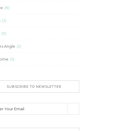
re
(8)
s
(3)
p
(9)
rs Angle
(2)
come
(5)
SUBSCRIBE TO NEWSLETTER