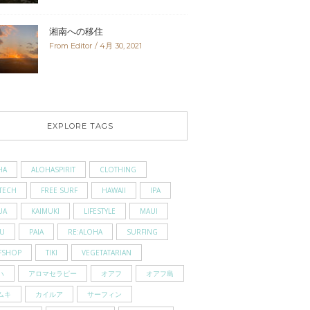
湘南への移住
From Editor
4月 30, 2021
EXPLORE TAGS
HA
ALOHASPIRIT
CLOTHING
TECH
FREE SURF
HAWAII
IPA
UA
KAIMUKI
LIFESTYLE
MAUI
U
PAIA
RE:ALOHA
SURFING
FSHOP
TIKI
VEGETATARIAN
ハ
アロマセラピー
オアフ
オアフ島
ムキ
カイルア
サーフィン