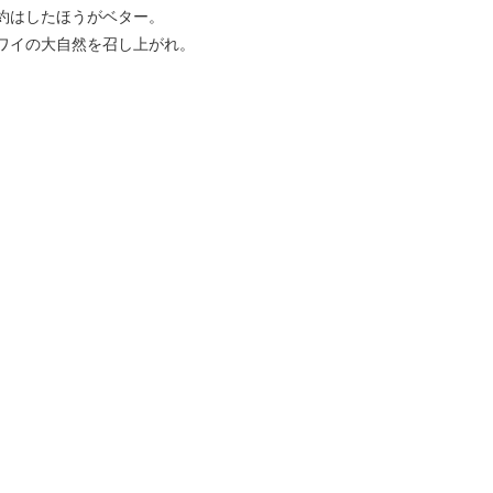
約はしたほうがベター。
ワイの大自然を召し上がれ。