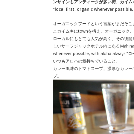
ンサインもアンティークが多い街、カイム
“local first, organic whenever possible
オーガニックフードという言葉がまだそこま
こカイムキにtownを構え、オーガニック、環境
ローカルにもとても人気が高く、その後開店したKai
しいサーフジャックホテル内にあるMahina & Su
whenever possible, with alo
いつもアロハの気持ちでいること。
カレー風味のトマトスープ。濃厚なカレー
プ。