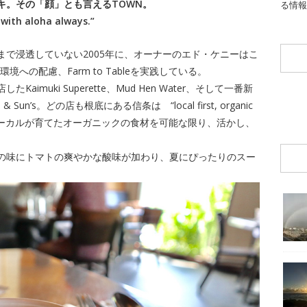
キ。その「顔」とも言えるTOWN。
る情報
, with aloha always.”
で浸透していない2005年に、オーナーのエド・ケニーはこ
への配慮、Farm to Tableを実践している。
muki Superette、Mud Hen Water、そして一番新
n’s。どの店も根底にある信条は “local first, organic
ha always.”ローカルが育てたオーガニックの食材を可能な限り、活かし、
の味にトマトの爽やかな酸味が加わり、夏にぴったりのスー