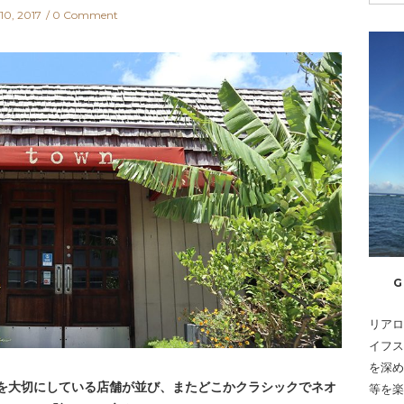
10, 2017
0 Comment
G
リアロ
イフス
を深め
を大切にしている店舗が並び、またどこかクラシックでネオ
等を楽