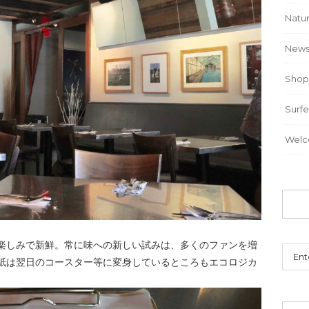
Natu
New
Sho
Surfe
Wel
楽しみで新鮮。常に味への新しい試みは、多くのファンを増
紙は翌日のコースター等に変身しているところもエコロジカ