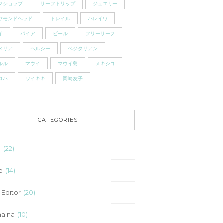
フショップ
サーフトリップ
ジュエリー
ヤモンドヘッド
トレイル
ハレイワ
イ
パイア
ビール
フリーサーフ
メリア
ヘルシー
ベジタリアン
ルル
マウイ
マウイ島
メキシコ
ロハ
ワイキキ
岡崎友子
CATEGORIES
a
(22)
e
(14)
 Editor
(20)
aina
(10)