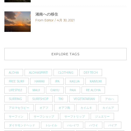
湘南への移住
From Editor
4月 30, 2021
EXPLORE TAGS
ALOHA
ALOHASPIRIT
CLOTHING
DEF TECH
FREE SURF
HAWAII
IPA
KAILUA
KAIMUKI
LIFESTYLE
MAUI
OAHU
PAIA
RE:ALOHA
SURFING
SURFSHOP
TIKI
VEGETATARIAN
アロハ
アロマセラピー
オアフ
オアフ島
カイムキ
カイルア
サーフィン
サーフショップ
サーフトリップ
ジュエリー
ダイヤモンドヘッド
トレイル
ハレイワ
ハワイ
パイア